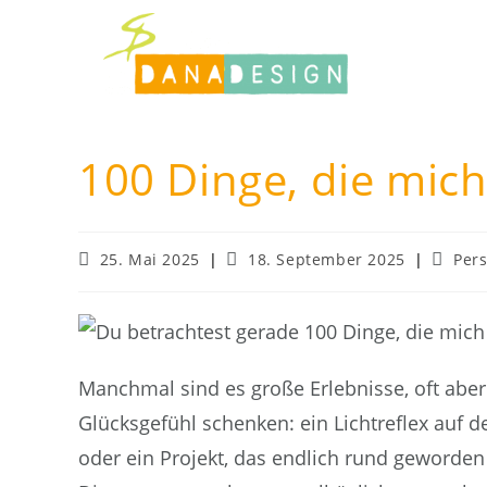
Zum
Inhalt
springen
100 Dinge, die mic
Beitrag
Beitrag
Beitrag
25. Mai 2025
18. September 2025
Pers
veröffentlicht:
zuletzt
Katego
geändert
am:
Manchmal sind es große Erlebnisse, oft aber 
Glücksgefühl schenken: ein Lichtreflex auf
oder ein Projekt, das endlich rund geworden i