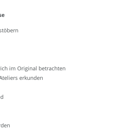
se
hstöbern
ch im Original betrachten
Ateliers erkunden
nd
rden