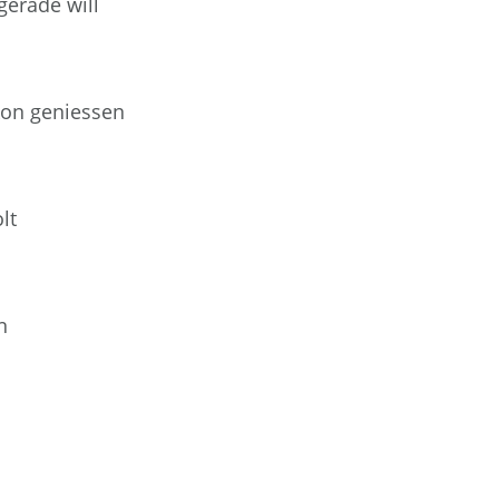
erade will
kon geniessen
lt
n