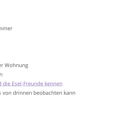
ommer
n
der Wohnung
n
d die Esel-Freunde kennen
es von drinnen beobachten kann