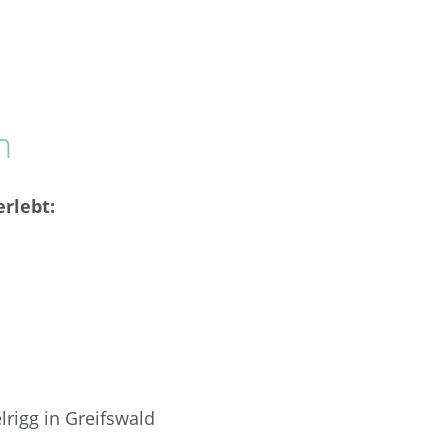
n
rlebt:
lrigg in Greifswald