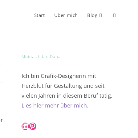
Start
Über mich
Blog
Website-
Suche
Moin, ich bin Dana!
umschalten
Ich bin Grafik-Designerin mit
Herzblut für Gestaltung und seit
vielen Jahren in diesem Beruf tätig.
Lies hier mehr über mich.
er
LinkedIn
Pinterest