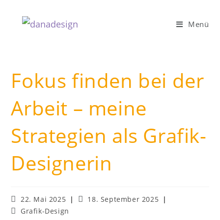
Zum
Inhalt
Menü
springen
Fokus finden bei der
Arbeit – meine
Strategien als Grafik-
Designerin
Beitrag
Beitrag
22. Mai 2025
18. September 2025
veröffentlicht:
zuletzt
Beitrags-
Grafik-Design
geändert
Kategorie: