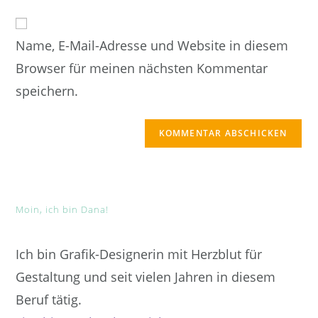
Adresse
Website-
ein
zum
URL
Kommentieren
Name, E-Mail-Adresse und Website in diesem
ein
ein
(optional)
Browser für meinen nächsten Kommentar
speichern.
Moin, ich bin Dana!
Ich bin Grafik-Designerin mit Herzblut für
Gestaltung und seit vielen Jahren in diesem
Beruf tätig.