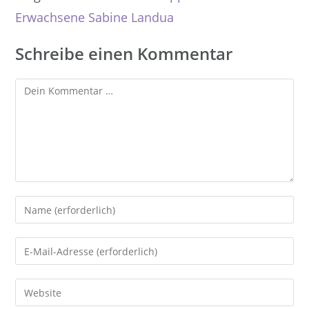
Erwachsene Sabine Landua
Schreibe einen Kommentar
Kommentar
Gib
deinen
Namen
Gib
oder
deine
Benutzernamen
E-
Gib
zum
Mail-
deine
Kommentieren